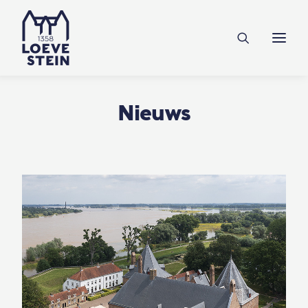
Ontdek Loevestein
Plan je bezoek
Onderwijs
Nieuws
Feesten & zakelijk
NL
EN
DE
Steun ons
Tickets