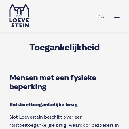
Ontdek Loevestein
Plan je bezoek
Onderwijs
Toegankelijkheid
Feesten & zakelijk
Mensen met een fysieke
NL
EN
DE
beperking
Steun ons
Rolstoeltoegankelijke brug
Slot Loevestein beschikt over een
Tickets
rolstoeltoegankelijke brug, waardoor bezoekers in