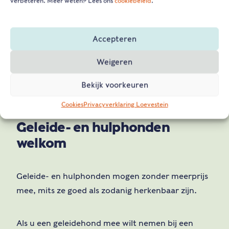
verbeteren. Meer weten? Lees ons
cookiebeleid
.
de vesting is een speciale fietsenstalling. Losse
accu’s van elektrische fietsen kunnen bij de kassa
Accepteren
opgeladen worden, maar met een beperkte
capaciteit.
Weigeren
Bekijk voorkeuren
Cookies
Privacyverklaring Loevestein
Geleide- en hulphonden
welkom
Geleide- en hulphonden mogen zonder meerprijs
mee, mits ze goed als zodanig herkenbaar zijn.
Als u een geleidehond mee wilt nemen bij een