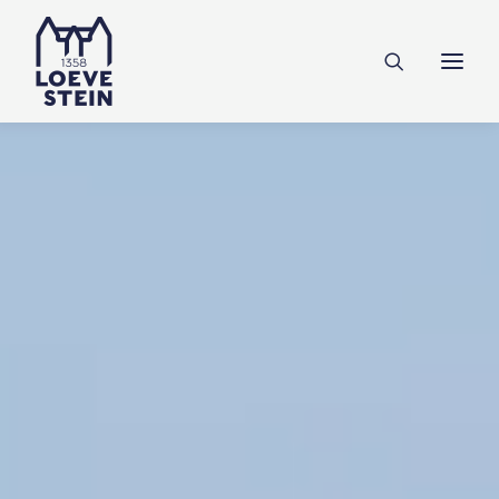
Ontdek Loevestein
Plan je bezoek
Onderwijs
Feesten & zakelijk
NL
EN
DE
Steun ons
Tickets