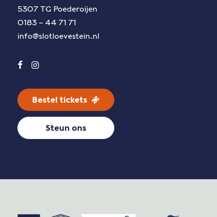
5307 TG Poederoijen
0183 – 44 71 71
info@slotloevestein.nl
Bestel tickets
Steun ons