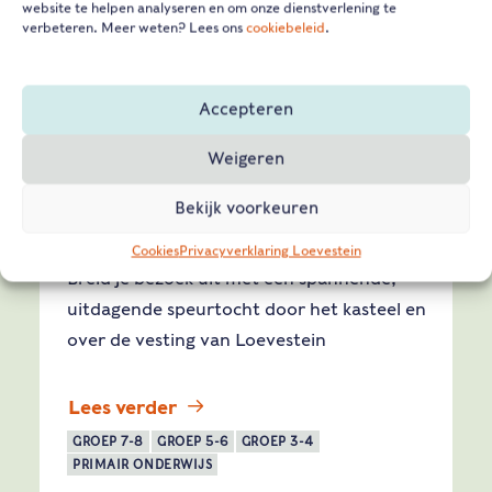
website te helpen analyseren en om onze dienstverlening te
verbeteren. Meer weten? Lees ons
cookiebeleid
.
Accepteren
Weigeren
Aanvulling op schoolbezoek:
Bekijk voorkeuren
speurtocht
Cookies
Privacyverklaring Loevestein
Breid je bezoek uit met een spannende,
uitdagende speurtocht door het kasteel en
over de vesting van Loevestein
Lees verder
GROEP 7-8
GROEP 5-6
GROEP 3-4
PRIMAIR ONDERWIJS