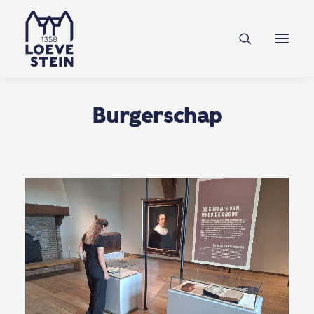
Ontdek Loevestein
Plan je bezoek
Onderwijs
Burgerschap
Feesten & zakelijk
NL
EN
DE
Steun ons
Tickets