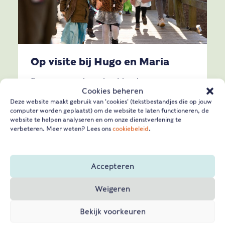
Op visite bij Hugo en Maria
Een spannende en beeldende
Cookies beheren
ontdekkingstocht vol avonturen en
Deze website maakt gebruik van 'cookies' (tekstbestandjes die op jouw
verhalen over het leven van Hugo de
computer worden geplaatst) om de website te laten functioneren, de
website te helpen analyseren en om onze dienstverlening te
Groot.
verbeteren. Meer weten? Lees ons
cookiebeleid
.
Lees verder
Accepteren
GROEP 3-4
PRIMAIR ONDERWIJS
GESCHIEDENIS
BURGERSCHAP
Weigeren
Bekijk voorkeuren