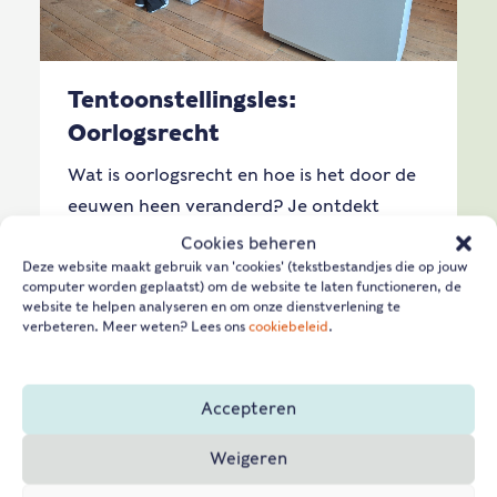
Tentoonstellingsles:
Oorlogsrecht
Wat is oorlogsrecht en hoe is het door de
eeuwen heen veranderd? Je ontdekt
waarom oorlogsrecht nooit af is, hoe
Cookies beheren
Deze website maakt gebruik van 'cookies' (tekstbestandjes die op jouw
moeilijk het is om de juiste keuzes te
computer worden geplaatst) om de website te laten functioneren, de
maken.
website te helpen analyseren en om onze dienstverlening te
verbeteren. Meer weten? Lees ons
cookiebeleid
.
Lees verder
VWO
HAVO
VMBO
EDUCATIEF
Accepteren
VOORTGEZET ONDERWIJS
BURGERSCHAP
Weigeren