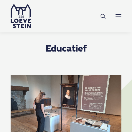
Ontdek Loevestein
Plan je bezoek
Onderwijs
Educatief
Feesten & zakelijk
NL
EN
DE
Steun ons
Tickets