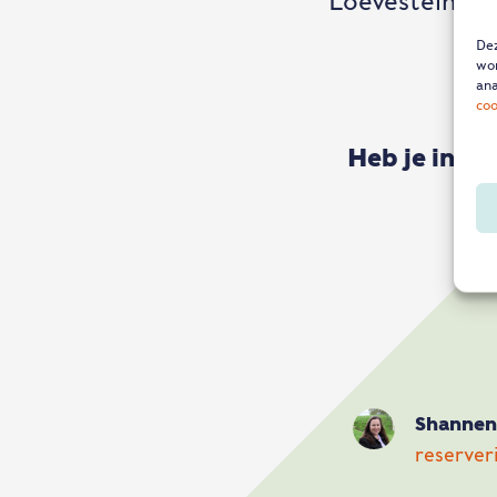
Loevestein ver
Dez
wor
ana
coo
Heb je inter
Shannen
reserver