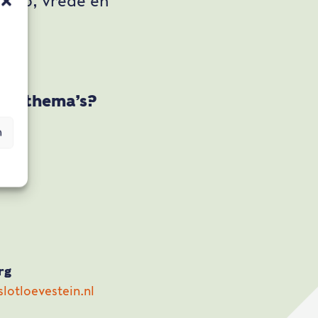
schap, vrede en
deze thema’s?
n
rg
lotloevestein.nl