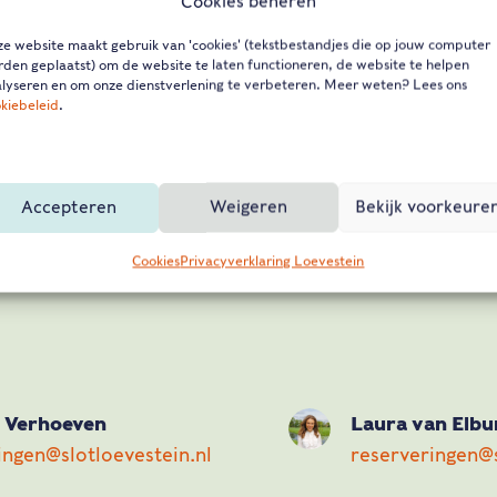
telt het verhaal van vrijheid en gevangen
Cookies beheren
oorlog en recht en onrecht.
e website maakt gebruik van 'cookies' (tekstbestandjes die op jouw computer
den geplaatst) om de website te laten functioneren, de website te helpen
lyseren en om onze dienstverlening te verbeteren. Meer weten? Lees ons
kiebeleid
.
esse in een rondleiding of college over 
Accepteren
Weigeren
Bekijk voorkeure
Neem contact op met Shannen of Laura.
Cookies
Privacyverklaring Loevestein
 Verhoeven
Laura van Elbu
ingen@slotloevestein.nl
reserveringen@s