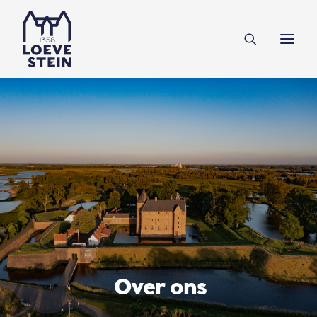
Ontdek Loevestein
Plan je bezoek
Onderwijs
Feesten & zakelijk
NL
EN
DE
Steun ons
Over ons
Tickets