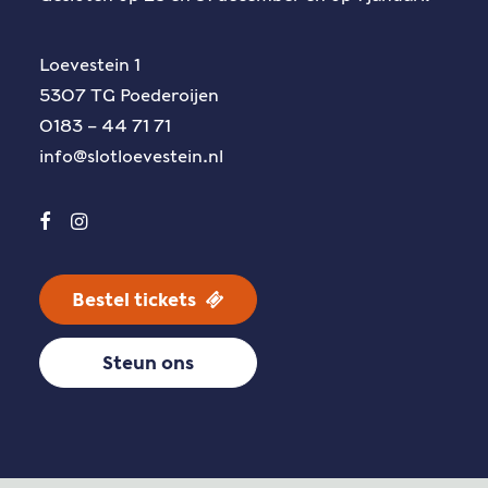
Loevestein 1
5307 TG Poederoijen
0183 – 44 71 71
info@slotloevestein.nl
Bestel tickets
Steun ons