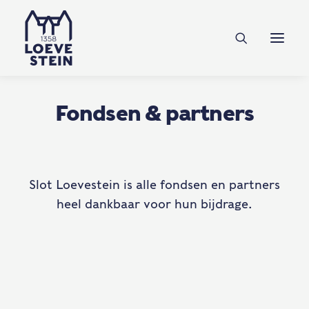
Ontdek Loevestein
Plan je bezoek
Onderwijs
Fondsen & partners
Feesten & zakelijk
NL
EN
DE
Slot Loevestein is alle fondsen en partners
heel dankbaar voor hun bijdrage.
Steun ons
Tickets