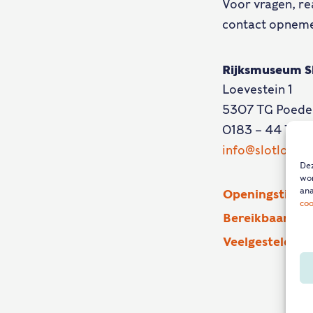
Voor vragen, re
contact opnem
Rijksmuseum Sl
Loevestein 1
5307 TG Poede
0183 – 44 71 71
info@slotloeves
Dez
wor
ana
Openingstijden
coo
Bereikbaarheid
Veelgestelde v