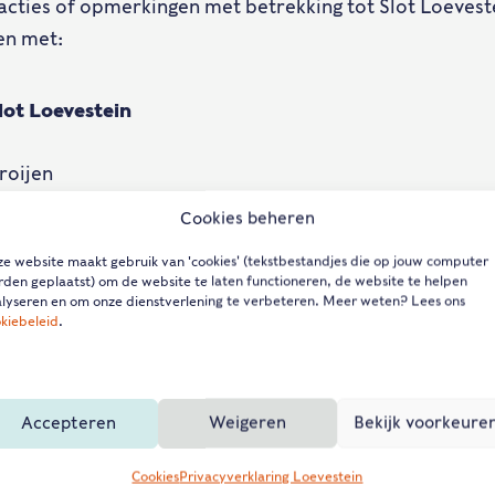
acties of opmerkingen met betrekking tot Slot Loevest
en met:
ot Loevestein
roijen
Cookies beheren
tein.nl
e website maakt gebruik van 'cookies' (tekstbestandjes die op jouw computer
den geplaatst) om de website te laten functioneren, de website te helpen
lyseren en om onze dienstverlening te verbeteren. Meer weten? Lees ons
 & ticketprijzen
kiebeleid
.
 & route
ragen
Accepteren
Weigeren
Bekijk voorkeure
Cookies
Privacyverklaring Loevestein