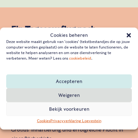
Ein Tagesausflug nach
Cookies beheren
Loevestein
Deze website maakt gebruik van 'cookies' (tekstbestandjes die op jouw
computer worden geplaatst) om de website te laten functioneren, de
website te helpen analyseren en om onze dienstverlening te
Die spannende Geschichte der Burg Loevestein
verbeteren. Meer weten? Lees ons
cookiebeleid
.
umfasst knapp 650 Jahre und lässt sich in drei
Phasen unterteilen: Mittelalter, Staatsgefängnis
Accepteren
und holländische Wasserlinie.
Weigeren
Die bekannteste Phase der Burggeschichte ist
Bekijk voorkeuren
zweifellos die Phase des Staatsgefängnisses. Die
Burg Loevestein erlangte Weltruhm durch Hugo
Cookies
Privacyverklaring Loevestein
Grotius’ Inhaftierung und erfolgreiche Flucht in