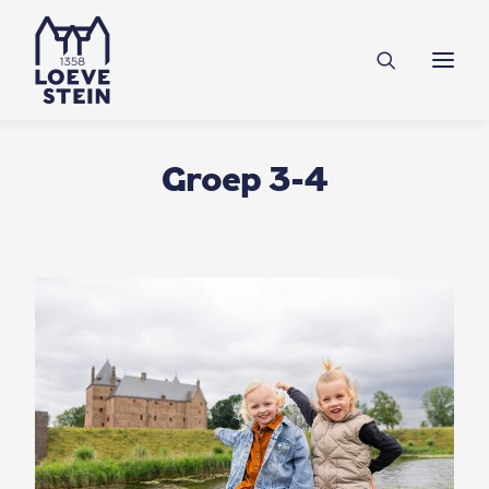
Ontdek Loevestein
Plan je bezoek
Onderwijs
Groep 3-4
Feesten & zakelijk
NL
EN
DE
Steun ons
Tickets