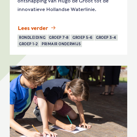
ontsnapping van Hugo de Groot tot de
innovatieve Hollandse Waterlinie.
Lees verder
RONDLEIDING
GROEP 7-8
GROEP 5-6
GROEP 3-4
GROEP 1-2
PRIMAIR ONDERWIJS