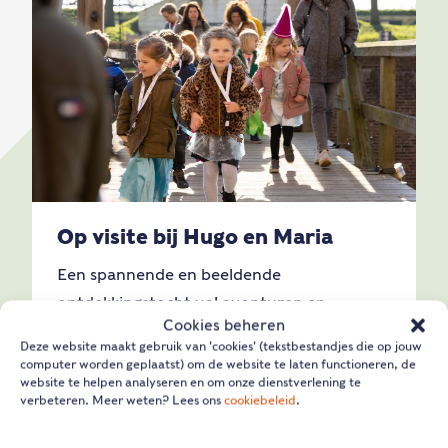
Op visite bij Hugo en Maria
Een spannende en beeldende
ontdekkingstocht vol avonturen en
Cookies beheren
verhalen over het leven van Hugo de Groot.
Deze website maakt gebruik van 'cookies' (tekstbestandjes die op jouw
computer worden geplaatst) om de website te laten functioneren, de
website te helpen analyseren en om onze dienstverlening te
Lees verder
verbeteren. Meer weten? Lees ons
cookiebeleid
.
GROEP 3-4
GESCHIEDENIS
BURGERSCHAP
PRIMAIR ONDERWIJS