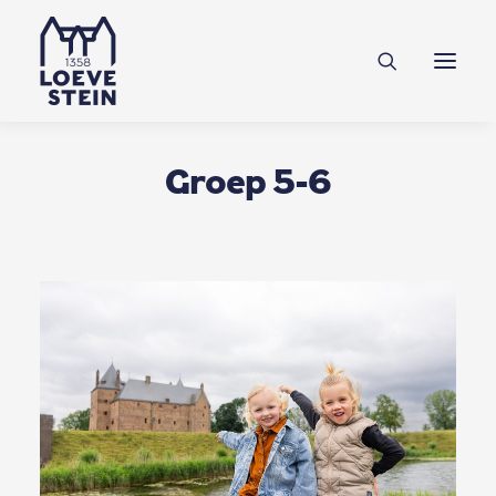
Ontdek Loevestein
Plan je bezoek
Onderwijs
Groep 5-6
Feesten & zakelijk
NL
EN
DE
Steun ons
Tickets