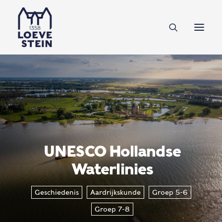
Ontdek Loevestein
Plan je bezoek
Onderwijs
Feesten & zakelijk
NL
EN
DE
UNESCO Hollandse
Waterlinies
Steun ons
,
,
,
Geschiedenis
Aardrijkskunde
Groep 5-6
Tickets
Groep 7-8