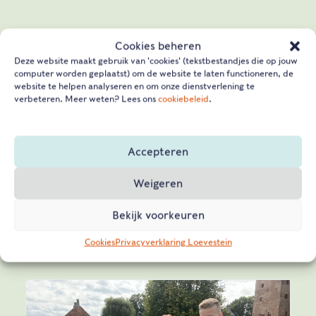
Aantal
We verdelen de leerlingen in
Cookies beheren
groepjes van circa 15 kinderen
Deze website maakt gebruik van 'cookies' (tekstbestandjes die op jouw
per gids, afhankelijk van het
computer worden geplaatst) om de website te laten functioneren, de
website te helpen analyseren en om onze dienstverlening te
totale aantal leerlingen.
verbeteren. Meer weten? Lees ons
cookiebeleid
.
Tijdstip
tussen 09.30 en 17.00 uur
Duur
75 minuten
Accepteren
Prijs
€ 5,00 per leerling. Begeleiders
gratis.
Weigeren
Kerndoelen
52, 53, 56
Bekijk voorkeuren
Cookies
Privacyverklaring Loevestein