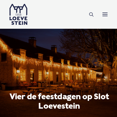
Ontdek Loevestein
Plan je bezoek
Onderwijs
Feesten & zakelijk
NL
EN
DE
Steun ons
Vier de feestdagen op Slot
Loevestein
Tickets