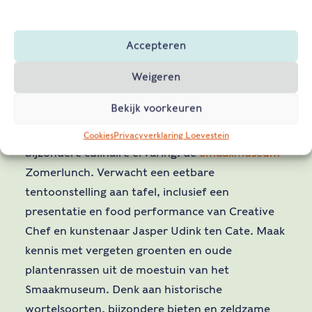
Accepteren
Proeven van vergeten smaken tijdens
Smaakmuseum Zomerlunch
Weigeren
Bekijk voorkeuren
Op 13 september slaan Slot Loevestein en
Creative Chef Studio de handen ineen voor een
Cookies
Privacyverklaring Loevestein
bijzondere culinaire ervaring: de
Smaakmuseum
Zomerlunch. Verwacht een eetbare
tentoonstelling aan tafel, inclusief een
presentatie en food performance van Creative
Chef en kunstenaar Jasper Udink ten Cate. Maak
kennis met vergeten groenten en oude
plantenrassen uit de moestuin van het
Smaakmuseum. Denk aan historische
wortelsoorten, bijzondere bieten en zeldzame