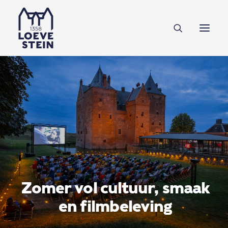
Ontdek Loevestein
Plan je bezoek
Onderwijs
Feesten & zakelijk
NL
EN
DE
Steun ons
Zomer vol cultuur, smaak
en filmbeleving
Tickets