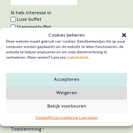
slash
MM
Ik heb interesse in
slash
Luxe buffet
JJJJ
Stamppotbuffet
4 gangen diner
Cookies beheren
Deze website maakt gebruik van 'cookies' (tekstbestandjes die op jouw
Rondleiding
computer worden geplaatst) om de website te laten functioneren, de
Iets anders
website te helpen analyseren en om onze dienstverlening te
verbeteren. Meer weten? Lees ons
cookiebeleid
.
Opmerkingen of vragen
Accepteren
Weigeren
Nieuwsbrief
Bekijk voorkeuren
Ja, ik ontvang graag de maandelijkse
nieuwsbrief
Cookies
Privacyverklaring Loevestein
Toestemming
*