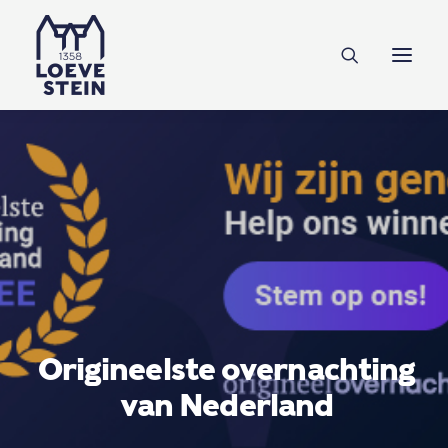
Ontdek Loevestein
Plan je bezoek
Onderwijs
Feesten & zakelijk
NL
EN
DE
Steun ons
Origineelste overnachting
van Nederland
Tickets