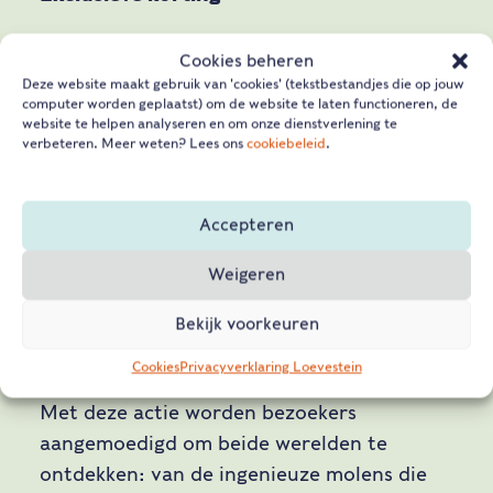
Cookies beheren
Om deze samenwerking te vieren, kunnen
Deze website maakt gebruik van 'cookies' (tekstbestandjes die op jouw
bezoekers met een speciale flyer profiteren
computer worden geplaatst) om de website te laten functioneren, de
website te helpen analyseren en om onze dienstverlening te
van een exclusieve kennismakingskorting.
verbeteren. Meer weten? Lees ons
cookiebeleid
.
Deze zijn vanaf vrijdag 18 april verkrijgbaar
bij de ticketbalies van beide locaties. Lever
de flyer van Slot Loevestein in bij de
Accepteren
ticketbalie van Werelderfgoed Kinderdijk,
Weigeren
of andersom, en ontvang 20% korting op je
entreeticket. De actie geldt tot en met het
Bekijk voorkeuren
einde van dit jaar.
Cookies
Privacyverklaring Loevestein
Met deze actie worden bezoekers
aangemoedigd om beide werelden te
ontdekken: van de ingenieuze molens die