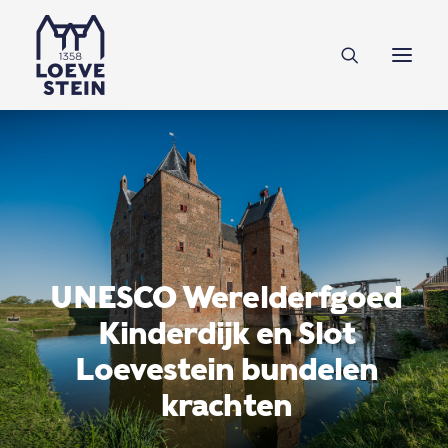
Ontdek Loevestein
Plan je bezoek
Onderwijs
Feesten & zakelijk
NL
EN
DE
UNESCO Werelderfgoed
Kinderdijk en Slot
Steun ons
Loevestein bundelen
krachten
Tickets