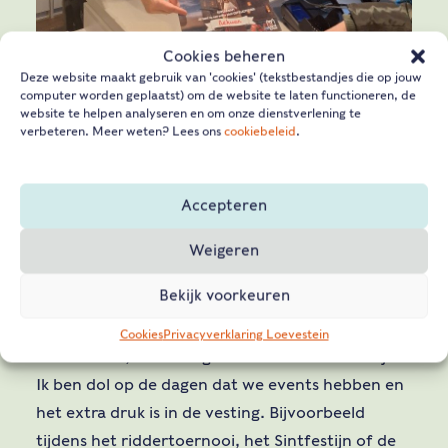
Cookies beheren
Deze website maakt gebruik van 'cookies' (tekstbestandjes die op jouw
computer worden geplaatst) om de website te laten functioneren, de
website te helpen analyseren en om onze dienstverlening te
verbeteren. Meer weten? Lees ons
Carla, kun je wat vertellen over het werk als
cookiebeleid
.
receptie-medewerker?
“Je gaat de hele dag met mensen om; gasten en
Accepteren
collega’s. Gastvrijheid moet echt in je DNA zitten.
Als receptie medewerkers ben je het eerste
Weigeren
gezicht wat gasten zien als ze aankomen. We
Bekijk voorkeuren
heten hen welkom en staan aan de start van een
bijzondere dag voor ze. Het werk is heel
Cookies
Privacyverklaring Loevestein
afwisselend, en zeker geen saai kantoorbaantje.
Ik ben dol op de dagen dat we events hebben en
het extra druk is in de vesting. Bijvoorbeeld
tijdens het riddertoernooi, het Sintfestijn of de