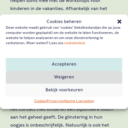
helpen soms mee met de workshops voor
kinderen in de vakanties. Afhankelijk van het
seizoen werken we meestal 1 dag in de week, en
Cookies beheren
in drukke periodes soms 2.”
Deze website maakt gebruik van 'cookies' (tekstbestandjes die op jouw
computer worden geplaatst) om de website te laten functioneren, de
website te helpen analyseren en om onze dienstverlening te
Wat is er zo leuk aan werken op Slot
verbeteren. Meer weten? Lees ons
cookiebeleid
.
Loevestein?
Accepteren
Op deze vraag hoeven de heren niet lang na te
denken. John vertelt enthousiast: “Het is
Weigeren
bijzonder gezellig om samen met de gidsen in het
Bekijk voorkeuren
slot de bezoekers wegwijs te maken en uit te
leggen wat er in het slot te beleven valt, waarbij
Cookies
Privacyverklaring Loevestein
het contact met kinderen een bijzondere touch
aan het geheel geeft. De glinstering in hun
oogjes is onbeschrijfelijk. Natuurlijk is ook het