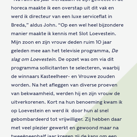
horeca maakte ik een overstap uit dit vak en
werd ik directeur van een luxe serviceflat in
Breda,” aldus John. “Op een wel heel bijzondere
manier maakte ik kennis met Slot Loevestein.
Mijn zoon en zijn vrouw deden ruim 10 jaar
geleden mee aan het televisie programma,
De
slag om Loevestein
. De opzet was om via dit
programma sollicitanten te selecteren, waarbij
de winnaars Kasteelheer- en Vrouwe zouden
worden. Na het afleggen van diverse proeven
van bekwaamheid, werden hij en zijn vrouw de
uitverkorenen. Kort na hun benoeming kwam ik
op Loevestein en werd ik door hun al snel
gebombardeerd tot vrijwilliger. Zij hebben daar
met veel plezier gewerkt en gewoond maar na
tweeëneenhalf jaar kregen zij de kans om een