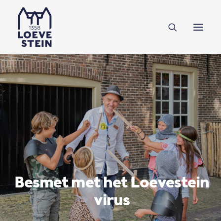
Ontdek Loevestein
Plan je bezoek
Onderwijs
Feesten & zakelijk
NL
EN
DE
Steun ons
Besmet met het Loevestein
virus
Tickets