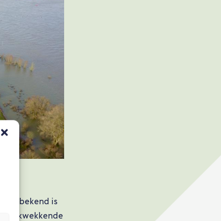
oral bekend is
 indrukwekkende