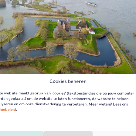
Cookies beheren
e website maakt gebruik van 'cookies' (tekstbestandjes die op jouw computer
den geplaatst) om de website te laten functioneren, de website te helpen
lyseren en om onze dienstverlening te verbeteren. Meer weten? Lees ons
kiebeleid
.
het fotogenieke buitendijks gelegen Loevestein, dat vo
snapping van Hugo de Groot in een boekenkist, is een