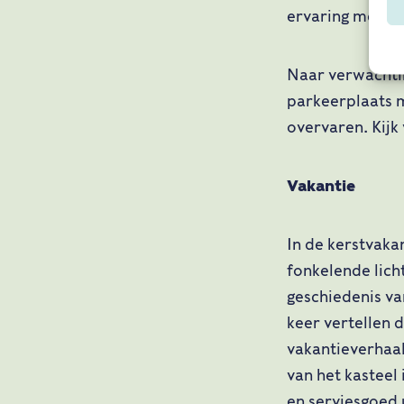
ervaring met d
Naar verwachtin
parkeerplaats m
overvaren. Kijk
Vakantie
In de kerstvakan
fonkelende lich
geschiedenis va
keer vertellen
vakantieverhaal
van het kasteel
en serviesgoed u