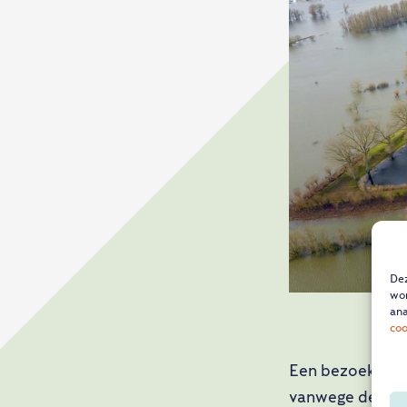
Dez
wor
ana
coo
Een bezoek aan 
vanwege de ont