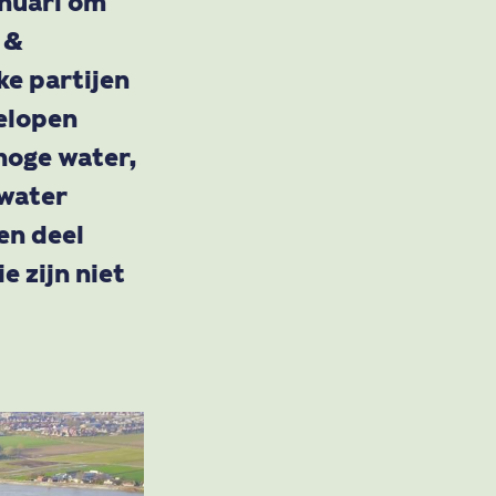
anuari om
 &
ke partijen
gelopen
hoge water,
water
en deel
e zijn niet