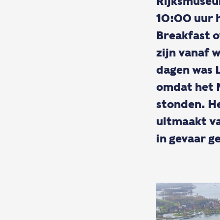
Rijksmuseu
10:00 uur 
Breakfast o
zijn vanaf 
dagen was L
omdat het 
stonden. He
uitmaakt va
in gevaar g