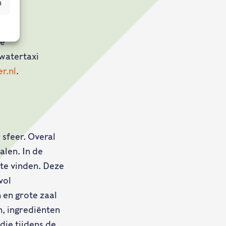
n
de
watertaxi
er.nl
.
 sfeer. Overal
alen. In de
 te vinden. Deze
vol
 en grote zaal
n, ingrediënten
 die tijdens de