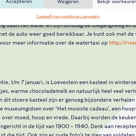
Accepteren
Weigeren
Bekijk voorkeure
e hoge waterstand van de afgelopen dagen.
Cookies
Privacyverklaring Loevestein
g daalt het water en zijn dinsdag de toegangsweg en 
et de auto weer goed bereikbaar. Je kunt ook met de 
 voor meer informatie over de watertaxi op
http://rive
tie, t/m 7 januari, is Loevestein een kasteel in winterse
tjes, warme chocolademelk en natuurlijk heel veel verh
n dit stoere kasteel zijn er genoeg bijzondere verhalen
 de museumgidsen over ‘Het mooiste cadeau’, een hoop
 over moed, hoop en vrede. Daarbij worden de keuken
 ingericht in de tijd van 1900 – 1940. Denk aan recepte
it die tijd. Ook zijn er oude foto’s te zien van soldaten