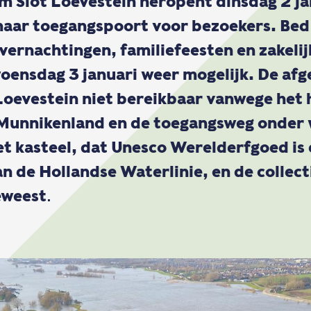
m Slot Loevestein heropent dinsdag 2 j
haar toegangspoort voor bezoekers. Bed
vernachtingen, familiefeesten en zakelij
woensdag 3 januari weer mogelijk. De af
oevestein niet bereikbaar vanwege het 
Munnikenland en de toegangsweg onder 
t kasteel, dat Unesco Werelderfgoed is 
n de Hollandse Waterlinie, en de collecti
eweest
.