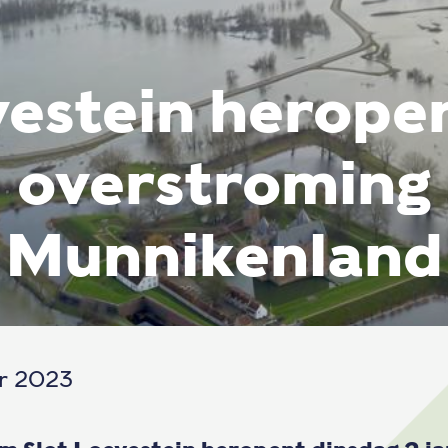
estein herope
overstroming
Munnikenland
r 2023