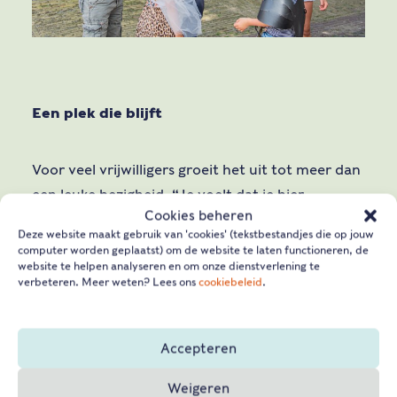
Een plek die blijft
Voor veel vrijwilligers groeit het uit tot meer dan
een leuke bezigheid. “Je voelt dat je hier
Cookies beheren
onderdeel bent van iets groters,” zegt Henk. “Dit
Deze website maakt gebruik van 'cookies' (tekstbestandjes die op jouw
kasteel, die geschiedenis… en jij helpt dat door te
computer worden geplaatst) om de website te laten functioneren, de
website te helpen analyseren en om onze dienstverlening te
geven.”
verbeteren. Meer weten? Lees ons
cookiebeleid
.
Slot Loevestein is gebouwd door ridder Dirc Loef
Accepteren
van Horne, werd later staatsgevangenis en is
vandaag onderdeel van UNESCO Werelderfgoed.
Weigeren