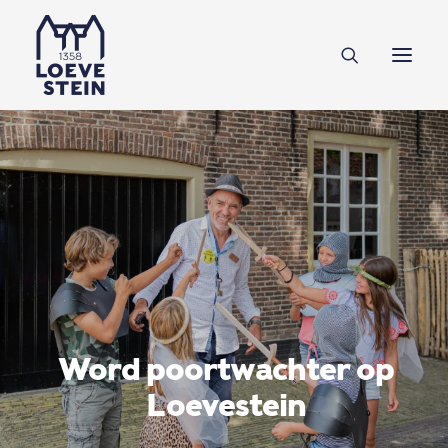
Ontdek Loevestein
Plan je bezoek
Onderwijs
Feesten & zakelijk
NL
EN
DE
Steun ons
Word poortwachter op
Loevestein
Tickets