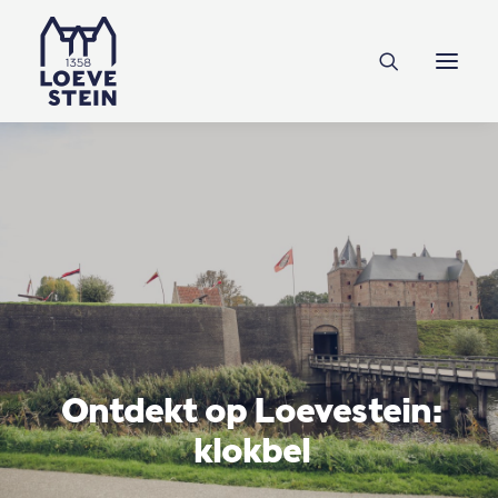
Ontdek Loevestein
Plan je bezoek
Onderwijs
Feesten & zakelijk
NL
EN
DE
Steun ons
Ontdekt op Loevestein:
klokbel
Tickets