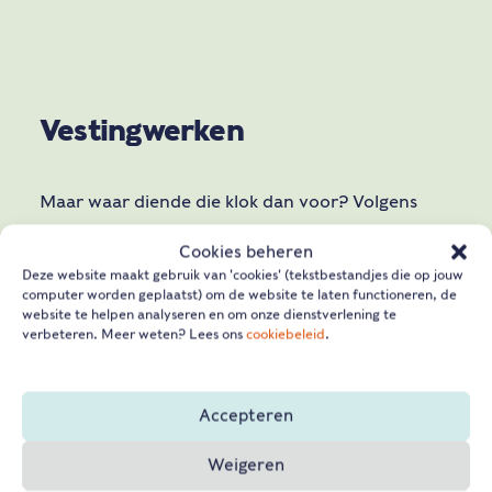
Vestingwerken
Maar waar diende die klok dan voor? Volgens
Emma luidden de bewoners van het kasteel in
Cookies beheren
vroegere tijden de klok in geval van nood, om de
Deze website maakt gebruik van 'cookies' (tekstbestandjes die op jouw
tijd aan te geven en de mis aan te kondigen. ‘Dat
computer worden geplaatst) om de website te laten functioneren, de
website te helpen analyseren en om onze dienstverlening te
deed de koster vaak. Er schijnt zelfs een koster te
verbeteren. Meer weten? Lees ons
cookiebeleid
.
zijn geweest die de klok juist niet op tijd luidde of
helemaal niet!’ Om de klok aan de praat te krijgen
Accepteren
liep er van de klok een touw door een gat in het
dak.
Weigeren