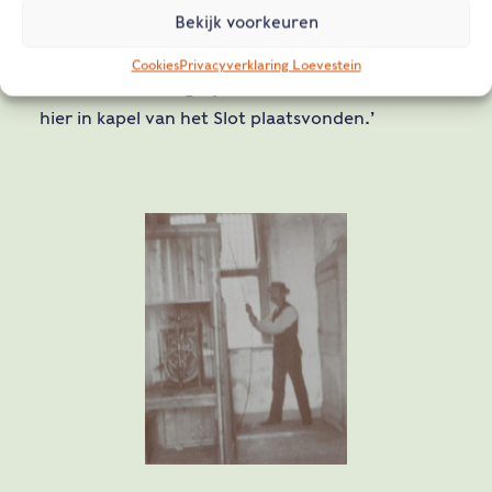
Bekijk voorkeuren
Tim vertelt dat men de klok zes jaar geleden nog
luidde. ‘Dat gebeurde dan elektrisch via een
Cookies
Privacyverklaring Loevestein
afstandsbediening bij bruiloften en missen die
hier in kapel van het Slot plaatsvonden.’