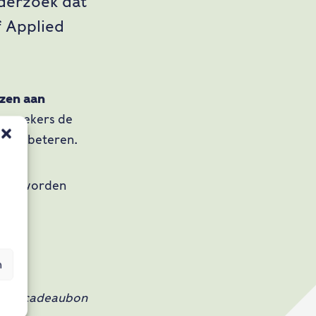
nderzoek dat
f Applied
nzen aan
bezoekers de
e verbeteren.
rden worden
n
.com cadeaubon