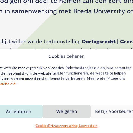
tnodigen om deel te nemen aan een kort o
en in samenwerking met Breda University o
lijst willen we de tentoonstelling
Oorlogsrecht | Gre
en. Jouw mening helpt ons om beter te begrijpen hoe 
Cookies beheren
 ervaren en om toekomstige tentoonstellingen verder t
e website maakt gebruik van 'cookies' (tekstbestandjes die op jouw computer
den geplaatst) om de website te laten functioneren, de website te helpen
n de vragenlijst duurt ongeveer
5 minuten
. Je antwoo
lyseren en om onze dienstverlening te verbeteren. Meer weten? Lees ons
kiebeleid
.
rkt.
mee te doen.
Accepteren
Weigeren
Bekijk voorkeure
je deelname verloten we onder de deelnemers een Bol
Cookies
Privacyverklaring Loevestein