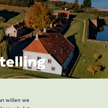
elling
an willen we