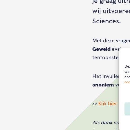
je graag ui
wij uitvoer
Sciences.
Met deze vragen
Geweld
evaluer
tentoonstelling
Dez
wor
Het invullen va
ana
coo
anoniem
verwe
>>
Klik hier om 
Als dank voor 