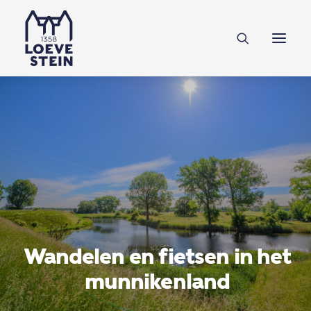
Ontdek Loevestein
Plan je bezoek
Onderwijs
Feesten & zakelijk
NL
EN
DE
Steun ons
Wandelen en fietsen in het
munnikenland
Tickets