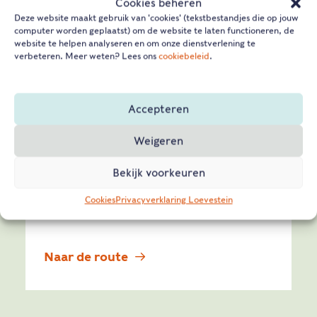
Cookies beheren
Deze website maakt gebruik van 'cookies' (tekstbestandjes die op jouw
computer worden geplaatst) om de website te laten functioneren, de
website te helpen analyseren en om onze dienstverlening te
verbeteren. Meer weten? Lees ons
cookiebeleid
.
BIESBOSCHLINIE FIETSROUTE | 46 KM
Verhalen langs de linie
Accepteren
Je fietst hier door het meest zuidelijke deel
Weigeren
van de Nieuwe Hollandse Waterlinie. Je
vindt hier de grootste verzameling
Bekijk voorkeuren
schuilplaatsen uit WO1 van Nederland.
Cookies
Privacyverklaring Loevestein
Ontdek de verhalen.
Naar de route