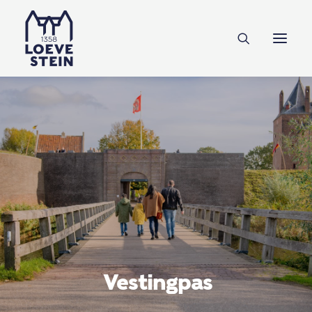
Ontdek Loevestein
Plan je bezoek
Onderwijs
Feesten & zakelijk
NL
EN
DE
Steun ons
Vestingpas
Tickets