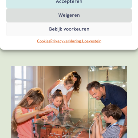
Accepteren
Jaarabonnement volwassene
35,00
Weigeren
Jaarabonnement kind (4 t/m 18
€
jaar)
25,00
Bekijk voorkeuren
Cookies
Privacyverklaring Loevestein