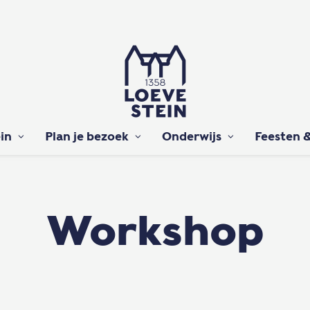
in
Plan je bezoek
Onderwijs
Feesten &
Workshop