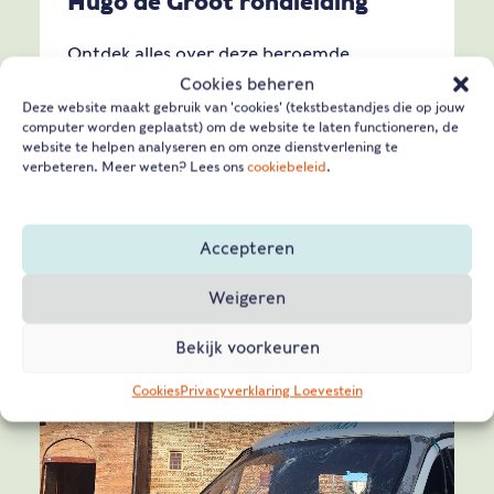
Hugo de Groot rondleiding
Ontdek alles over deze beroemde
gevangene tijdens de speciale Hugo de
Cookies beheren
Deze website maakt gebruik van 'cookies' (tekstbestandjes die op jouw
Groot rondleiding.
computer worden geplaatst) om de website te laten functioneren, de
website te helpen analyseren en om onze dienstverlening te
verbeteren. Meer weten? Lees ons
cookiebeleid
.
Lees verder
GROEPEN
RONDLEIDING
Accepteren
Weigeren
Bekijk voorkeuren
Cookies
Privacyverklaring Loevestein