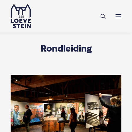
Ontdek Loevestein
Plan je bezoek
Onderwijs
Rondleiding
Feesten & zakelijk
NL
EN
DE
Steun ons
Tickets