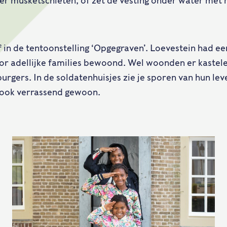
er musketschieten, of zet de vesting onder water met 
f in de tentoonstelling ‘Opgegraven’. Loevestein had ee
oor adellijke families bewoond. Wel woonden er kastele
rgers. In de soldatenhuisjes zie je sporen van hun le
 ook verrassend gewoon.