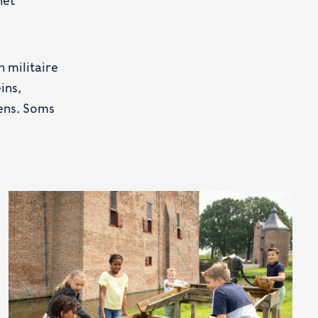
het
n militaire
ins,
vens. Soms