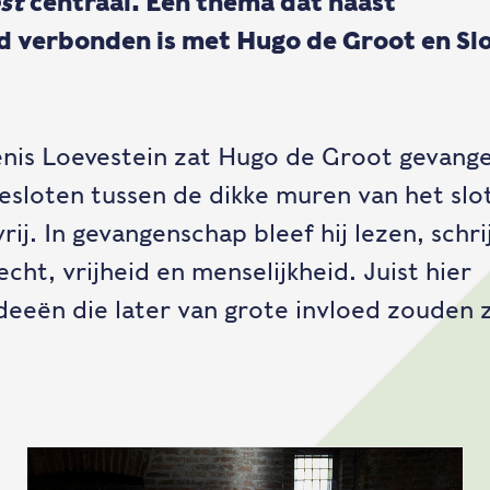
st
centraal. Een thema dat haast
d verbonden is met Hugo de Groot en Sl
enis Loevestein zat Hugo de Groot gevange
esloten tussen de dikke muren van het slo
vrij. In gevangenschap bleef hij lezen, schr
cht, vrijheid en menselijkheid. Juist hier
eeën die later van grote invloed zouden z