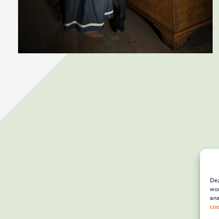
Dez
wor
ana
coo