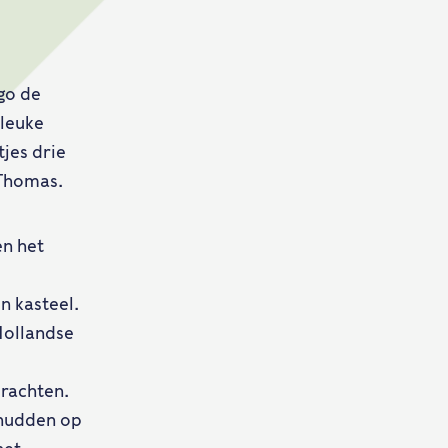
go de
 leuke
tjes drie
 Thomas.
en het
n kasteel.
Hollandse
drachten.
schudden op