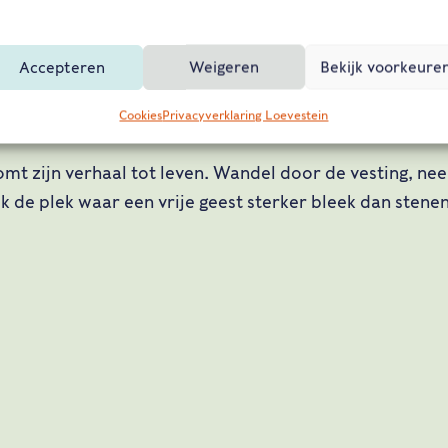
pping in de boekenkist gaf Hugo uiteindelijk ook zijn
Accepteren
Weigeren
Bekijk voorkeure
 terug. Daarna schreef hij zijn belangrijkste werken, te
, die vandaag de dag nog dagelijks het nieuws halen.
Cookies
Privacyverklaring Loevestein
omt zijn verhaal tot leven. Wandel door de vesting, ne
tdek de plek waar een vrije geest sterker bleek dan sten