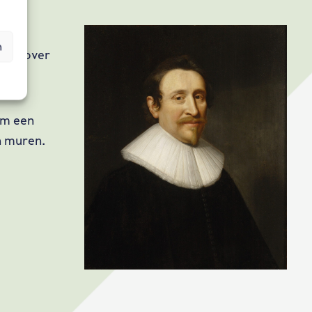
n
ksten over
em een
en muren.