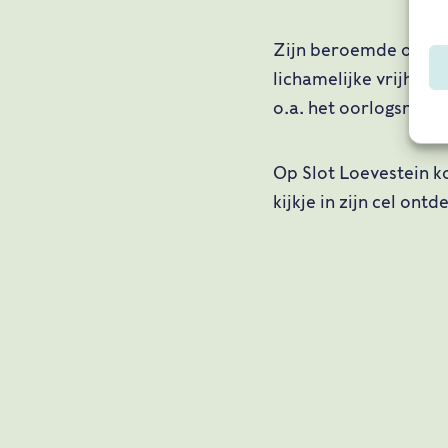
Zijn beroemde ontsna
lichamelijke vrijheid
o.a. het oorlogsrecht
Op Slot Loevestein k
kijkje in zijn cel on