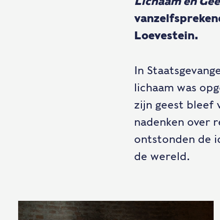
Lichaam en Gee
vanzelfspreken
Loevestein.
In Staatsgevang
lichaam was opg
zijn geest bleef 
nadenken over re
ontstonden de id
de wereld.