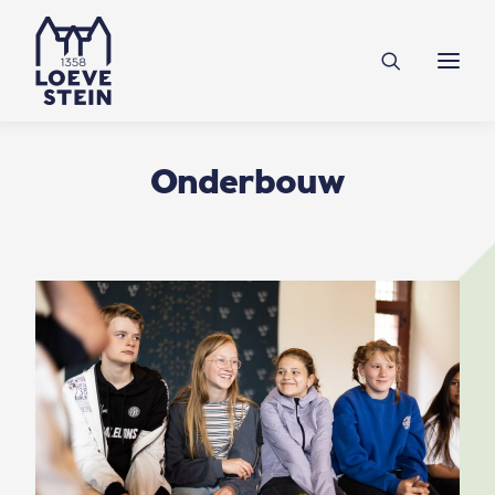
Ontdek Loevestein
Plan je bezoek
Onderwijs
Onderbouw
Feesten & zakelijk
NL
EN
DE
Steun ons
Tickets