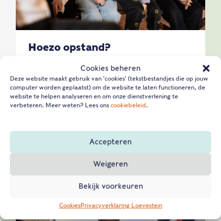
Hoezo opstand?
Wat gebeurde er tijdens de reformatie en
Cookies beheren
Deze website maakt gebruik van 'cookies' (tekstbestandjes die op jouw
de opstand in Nederland, tussen 1500 en
computer worden geplaatst) om de website te laten functioneren, de
1600? Ontdek het in spelvorm.
website te helpen analyseren en om onze dienstverlening te
verbeteren. Meer weten? Lees ons
cookiebeleid
.
Lees verder
VWO
HAVO
VMBO
VOORTGEZET ONDERWIJS
Accepteren
GESCHIEDENIS
ONDERBOUW
Weigeren
Bekijk voorkeuren
Cookies
Privacyverklaring Loevestein