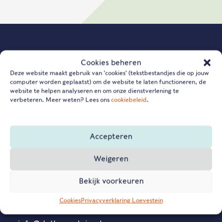
Cookies beheren
Organisatie
Deze website maakt gebruik van 'cookies' (tekstbestandjes die op jouw
computer worden geplaatst) om de website te laten functioneren, de
website te helpen analyseren en om onze dienstverlening te
verbeteren. Meer weten? Lees ons
cookiebeleid
.
Rijksmuseum Slot Loevestein
Dagelijks geopend van 10 tot 17 uur.
Accepteren
Gesloten op 25 en 31 december en op 1 januari.
Weigeren
Bekijk voorkeuren
Loevestein 1
5307 TG Poederoijen
Cookies
Privacyverklaring Loevestein
0183 – 44 71 71